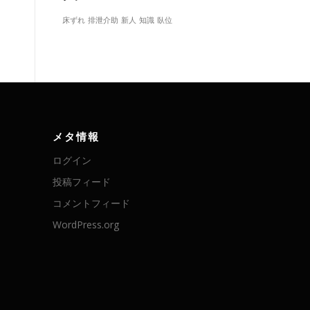
床ずれ
排泄介助
新人
知識
臥位
メタ情報
ログイン
投稿フィード
コメントフィード
WordPress.org