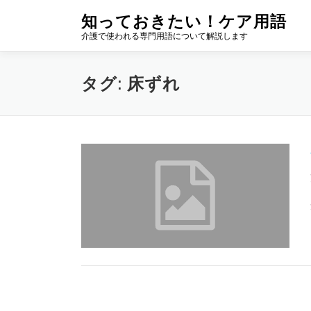
コ
知っておきたい！ケア用語
ン
介護で使われる専門用語について解説します
テ
ン
ツ
タグ:
床ずれ
へ
ス
キ
ッ
プ