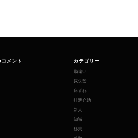
のコメント
カテゴリー
勘違い
尿失禁
床ずれ
排泄介助
新人
知識
移乗