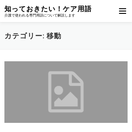
コ
知っておきたい！ケア用語
ン
メニュー
テ
介護で使われる専門用語について解説します
ン
ツ
へ
カテゴリー:
移動
ス
キ
ッ
プ