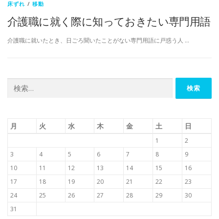
床ずれ
/
移動
介護職に就く際に知っておきたい専門用語
介護職に就いたとき、日ごろ聞いたことがない専門用語に戸惑う人 …
検
索:
月
火
水
木
金
土
日
1
2
3
4
5
6
7
8
9
10
11
12
13
14
15
16
17
18
19
20
21
22
23
24
25
26
27
28
29
30
31