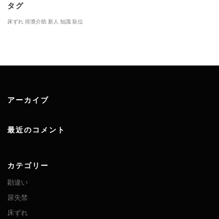
タグ
床ずれ
排泄介助
新人
知識
臥位
アーカイブ
最近のコメント
カテゴリー
勘違い
尿失禁
床ずれ