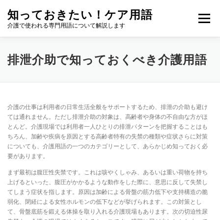
コ
知っておきたい！ケア用語
ン
メニュー
テ
介護で使われる専門用語について解説します
ン
ツ
へ
排泄介助で知っておくべき介護用語
ス
キ
ッ
プ
介護の仕事は利用者の日常生活全般をサポートするため、排泄の介助も避け
ては通れません。ただし排泄介助の対象は、高齢者や身体の不自由な方がほ
とんど。介護現場では利用者一人ひとりの排泄パターンを把握することはも
ちろん、加齢や疾病を原因とする高齢者特有の失禁の種類や症状さらに対策
についても、介護用語の一つのカテゴリーとして、あらかじめ知っておく必
要があります。
まず最初は腹圧性失禁です。これは咳やくしゃみ、あるいは重い荷物を持ち
上げるといった、腹圧がかかるような動作をした際に、意思に反して失禁し
てしまう症状を指します。原因は加齢による骨盤の筋力低下や支持構造の脆
弱化、閉経による女性ホルモンの低下などが挙げられます。この対策とし
て、骨盤底筋を鍛える体操を取り入れる介護現場もあります。次の切迫性尿