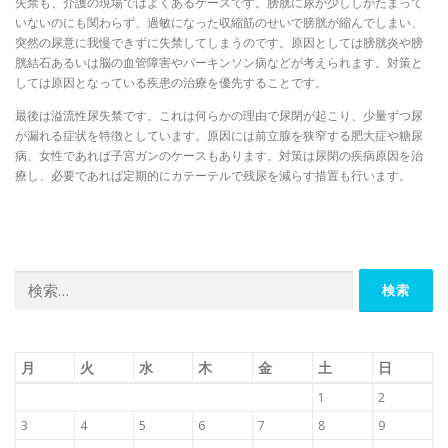
失禁も、介護の現場ではよくあるケースです。膀胱に尿が少ししかたまって
いないのにも関わらず、過敏になった収縮筋のせいで膀胱が縮んでしまい、
突然の尿意に我慢できずに失禁してしまうのです。原因としては膀胱炎や膀
胱結石あるいは脳の血管障害やパーキンソン病などが考えられます。対策と
しては原因となっている疾患の治療を優先することです。
最後は溢流性尿失禁です。これは何らかの理由で尿閉が起こり、少量ずつ尿
が漏れる症状を特徴としています。原因には前立腺を狭窄する肥大症や糖尿
病、女性であれば子宮ガンのケースもあります。対策は尿閉の疾病原因を治
療し、必要であれば定期的にカテーテルで残尿を減らす措置も行います。
検
索:
月
火
水
木
金
土
日
1
2
3
4
5
6
7
8
9