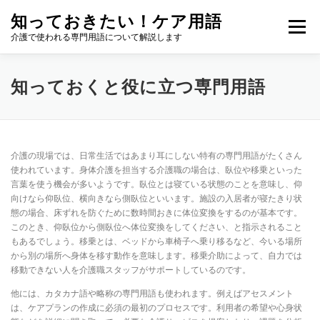
コ
知っておきたい！ケア用語
ン
メニュー
テ
介護で使われる専門用語について解説します
ン
ツ
へ
知っておくと役に立つ専門用語
ス
キ
ッ
プ
介護の現場では、日常生活ではあまり耳にしない特有の専門用語がたくさん
使われています。身体介護を担当する介護職の場合は、臥位や移乗といった
言葉を使う機会が多いようです。臥位とは寝ている状態のことを意味し、仰
向けなら仰臥位、横向きなら側臥位といいます。施設の入居者が寝たきり状
態の場合、床ずれを防ぐために数時間おきに体位変換をするのが基本です。
このとき、仰臥位から側臥位へ体位変換をしてください、と指示されること
もあるでしょう。移乗とは、ベッドから車椅子へ乗り移るなど、今いる場所
から別の場所へ身体を移す動作を意味します。移乗介助によって、自力では
移動できない人を介護職スタッフがサポートしているのです。
他には、カタカナ語や略称の専門用語も使われます。例えばアセスメント
は、ケアプランの作成に必須の最初のプロセスです。利用者の希望や心身状