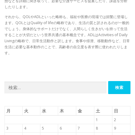
態などを詳細に聞き取って、必要な介護サービスを提案したり、課題を分析
したりします。
それから、QOLやADLといった略称も、福祉や医療の現場では頻繁に登場し
ます。QOLとはQuality of lifeの略称であり、生活の質と訳されるのが一般的
でしょう。身体的なサポートだけでなく、人間らしく生きがいを持って生活
することが大切だという世界共通の基本概念です。ADLはActivities of Daily
Livingの略称で、日常生活動作と訳します。食事や排泄、移動動作など、日常
生活に必要な基本動作のことで、高齢者の自立度を表す際に使われたりしま
す。
検
索:
月
火
水
木
金
土
日
1
2
3
4
5
6
7
8
9