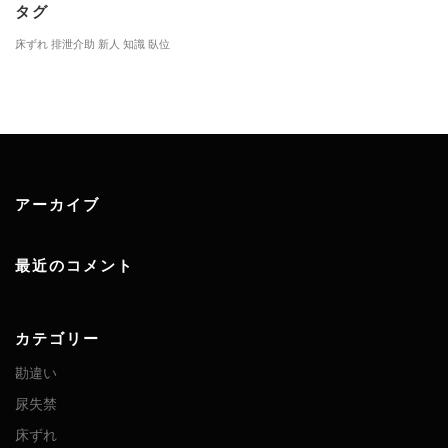
タグ
床ずれ
排泄介助
新人
知識
臥位
アーカイブ
最近のコメント
カテゴリー
勘違い
尿失禁
床ずれ