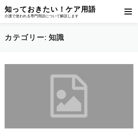
コ
知っておきたい！ケア用語
ン
メニュー
テ
介護で使われる専門用語について解説します
ン
ツ
へ
カテゴリー:
知識
ス
キ
ッ
プ